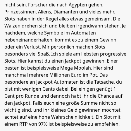
nicht sein. Forscher die nach Ägypten gehen,
Prinzessinnen, Aliens, Diamanten und vieles mehr.
Slots haben in der Regel alles etwas gemeinsam. Die
Walzen drehen sich und bleiben irgendwann stehen. Je
nachdem, welche Symbole im Automaten
nebeneinanderhalten, kommt es zu einem Gewinn
oder ein Verlust. Mir persönlich machen Slots
besonders viel Spaß. Ich spiele am liebsten progressive
Slots. Hier kannst du einen Jackpot gewinnen. Einer
besten ist beispielsweise Mega Moolah. Hier sind
manchmal mehrere Millionen Euro im Pot. Das
besondere an Jackpot Automaten ist die Tatsache, du
bist mit wenigen Cents dabei. Bei einigen genügt 1
Cent pro Runde und dennoch habt ihr die Chance auf
den Jackpot. Falls euch eine große Summe nicht so
wichtig sind, und ihr kleines Geld gewinnen möchtet,
achtet auf eine hohe Wahrscheinlichkeit. Ein Slot mit
einem RTP von 97% ist beispielsweise zu empfehlen.