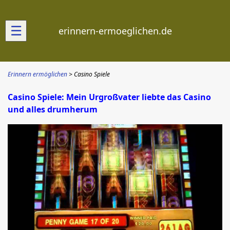
☰
erinnern-ermoeglichen.de
Erinnern ermöglichen
Casino Spiele
Casino Spiele: Mein Urgroßvater liebte das Casino
und alles drumherum